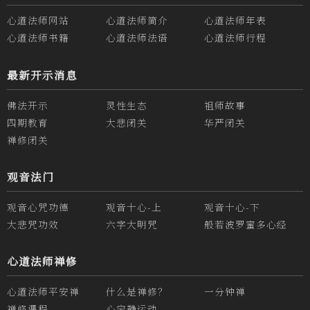
心道法师网站
心道法师简介
心道法师年表
心道法师书籍
心道法师法语
心道法师行程
最新开示消息
佛法开示
灵性生态
祖师故事
四期教育
大悲闭关
华严闭关
禅修闭关
观音法门
观音心咒功德
观音十心-上
观音十心-下
大悲咒功效
六字大明咒
般若波罗蜜多心经
心道法师禅修
心道法师平安禅
什么是禅修？
一分钟禅
禅修课程
心宁静运动