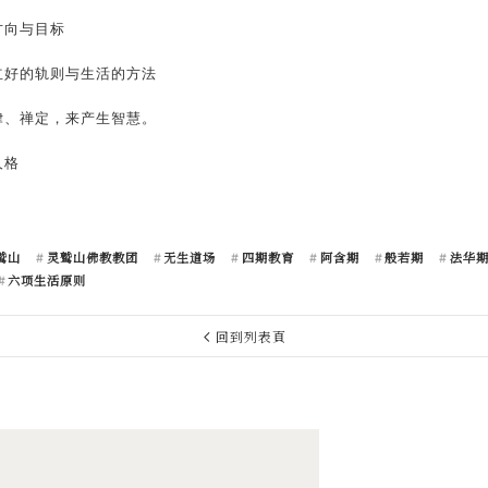
方向与目标
建立好的轨则与生活的方法
戒律、禅定，来产生智慧。
人格
鹫山
灵鹫山佛教教团
无生道场
四期教育
阿含期
般若期
法华
六项生活原则
回到列表頁