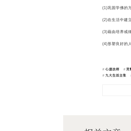
(1)巩固学佛的
(2)在生活中
(3)藉由培养
(4)形塑良好的
心道法师
灵
九大生活主张