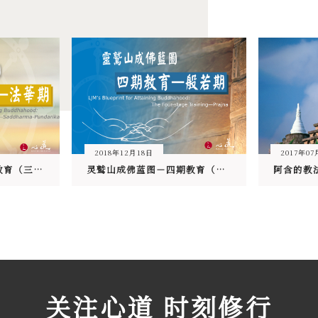
2018年12月18日
2017年07
灵鹫山成佛蓝图-四期教育（三）法华期
灵鹫山成佛蓝图－四期教育（二）般若期
阿含的教
关注心道 时刻修行