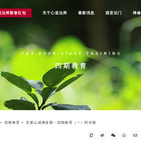
道法师新春红包
关于心道法师
最新消息
观音法门
禅
THE FOUR-STAGE TRAINING
四期教育
四期教育
灵鹫山成佛蓝图－四期教育（一）阿含期