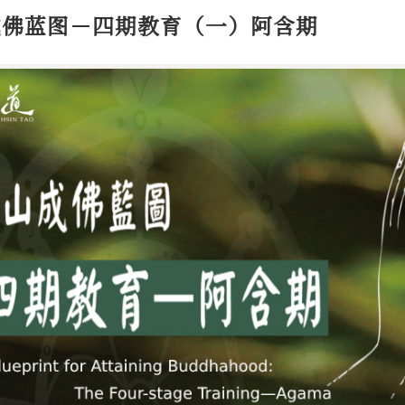
成佛蓝图－四期教育（一）阿含期