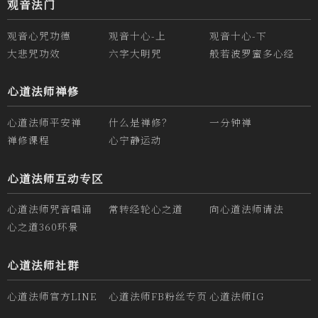
观音法门
观音心咒功德
观音十心-上
观音十心-下
大悲咒功效
六字大明咒
般若波罗蜜多心经
心道法师禅修
心道法师平安禅
什么是禅修？
一分钟禅
禅修课程
心宁静运动
心道法师互动专区
心道法师咒音唱诵
常转经轮心之道
向心道法师请法
心之道360环景
心道法师社群
心道法师官方LINE
心道法师FB粉丝专页
心道法师IG