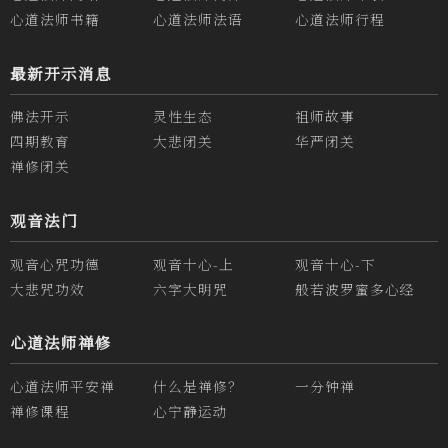
心道法师书籍
心道法师法语
心道法师行程
最新开示消息
佛法开示
灵性生态
祖师故事
四期教育
大悲闭关
华严闭关
禅修闭关
观音法门
观音心咒功德
观音十心-上
观音十心-下
大悲咒功效
六字大明咒
般若波罗蜜多心经
心道法师禅修
心道法师平安禅
什么是禅修？
一分钟禅
禅修课程
心宁静运动