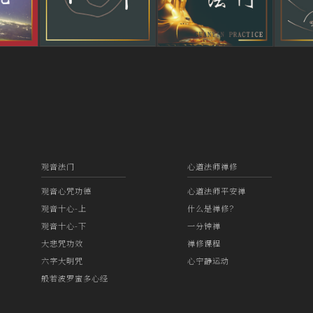
观音法门
心道法师禅修
观音心咒功德
心道法师平安禅
观音十心-上
什么是禅修？
观音十心-下
一分钟禅
大悲咒功效
禅修课程
六字大明咒
心宁静运动
般若波罗蜜多心经