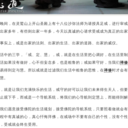
30日晚间，在灵鹫山上开山圣殿上有十八位沙弥法师为请授具足戒，进行审
出家多年，有些则出家一年多，今天以真诚的心请求受戒成为真正的出家
事实上，戒是出家的法则、出家的生活、出家的道路、出家的威仪。
活中的三学，「戒、定、慧」，戒，就是在生活里把心调好，在生活里制
活如果没有做好，心不但妄念多，也是粗鲁的；戒如果守好，当我们
禅修
易得到定与慧。所以戒就是过滤我们生活中粗鲁的思惟，在
禅修
时才会有
慧。
，就是让我们充满快乐的生活，戒守的好可以让我们未来得生天人，但要
止观下手，而戒是一个导航系统，将我们的心导航到定慧上，而能得到解
我们愿意接受佛陀的生活规划，接受佛陀的导航系统，只要照着做就会有
程中有真诚的心，真心忏悔拜佛，在戒场中不要有自己的个性，没有个性
，受戒就会终生受用。