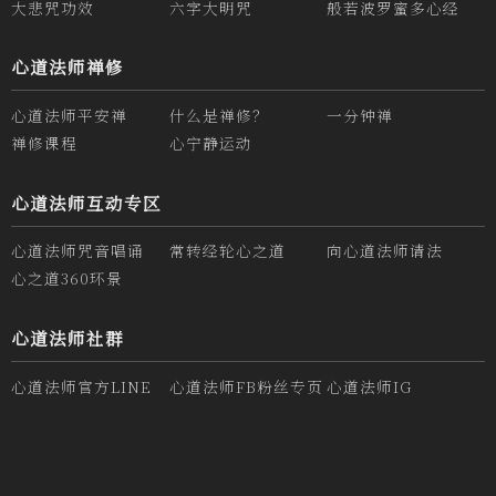
大悲咒功效
六字大明咒
般若波罗蜜多心经
心道法师禅修
心道法师平安禅
什么是禅修？
一分钟禅
禅修课程
心宁静运动
心道法师互动专区
心道法师咒音唱诵
常转经轮心之道
向心道法师请法
心之道360环景
心道法师社群
心道法师官方LINE
心道法师FB粉丝专页
心道法师IG