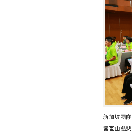
新加坡團隊
靈鷲山
慈悲