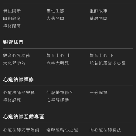
佛法開示
靈性生態
祖師故事
四期教育
大悲閉關
華嚴閉關
禪修閉關
觀音法門
觀音心咒功德
觀音十心-上
觀音十心-下
大悲咒功效
六字大明咒
般若波羅蜜多心經
心道法師禪修
心道法師平安禪
什麼是禪修？
一分鐘禪
禪修課程
心寧靜運動
心道法師互動專區
心道法師咒音唱誦
常轉經輪心之道
向心道法師請法