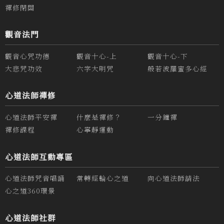
禪修閉關
觀音法門
觀音心咒功德
觀音十心-上
觀音十心-下
大悲咒功效
六字大明咒
般若波羅蜜多心經
心道法師禪修
心道法師平安禪
什麼是禪修？
一分鐘禪
禪修課程
心寧靜運動
心道法師互動專區
心道法師咒音唱誦
常轉經輪心之道
向心道法師請法
心之道360環景
心道法師社群