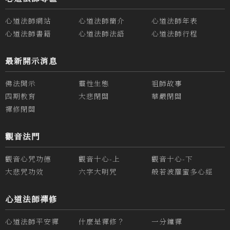
心道法師網站
心道法師簡介
心道法師年表
心道法師書籍
心道法師法語
心道法師行程
最新開示消息
佛法開示
靈性生態
祖師故事
四期教育
大悲閉關
華嚴閉關
禪修閉關
觀音法門
觀音心咒功德
觀音十心-上
觀音十心-下
大悲咒功效
六字大明咒
般若波羅蜜多心經
心道法師禪修
心道法師平安禪
什麼是禪修？
一分鐘禪