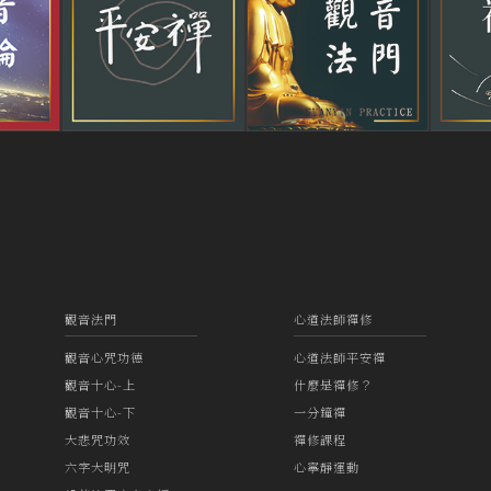
觀音法門
心道法師禪修
觀音心咒功德
心道法師平安禪
觀音十心-上
什麼是禪修？
觀音十心-下
一分鐘禪
大悲咒功效
禪修課程
六字大明咒
心寧靜運動