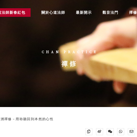
道法師新春紅包
關於心道法師
最新開示
觀音法門
禪
CHAN PRACTICE
禪修
歐洲禪修－用聆聽回到本然的心性