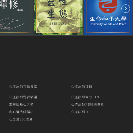
心道法師互動專區
心道法師社群
心道法師咒音唱誦
心道法師官方LINE
常轉經輪心之道
心道法師FB粉絲專頁
向心道法師請法
心道法師IG
心之道360環景