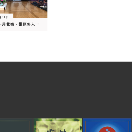
月31日
歐洲禪修－用覺察、觀照契入空性