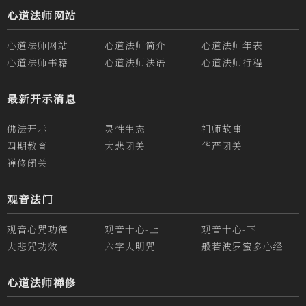
心道法师网站
心道法师网站
心道法师简介
心道法师年表
心道法师书籍
心道法师法语
心道法师行程
最新开示消息
佛法开示
灵性生态
祖师故事
四期教育
大悲闭关
华严闭关
禅修闭关
观音法门
观音心咒功德
观音十心-上
观音十心-下
大悲咒功效
六字大明咒
般若波罗蜜多心经
心道法师禅修