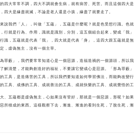
的四大常常不調，四大不調就會生病，就有病苦、死苦。而且這個四大是
，四大是緣盡就滅，不論是老人還是小孩，緣盡了就要走了。
來說我們「人」，叫做「五蘊」，五蘊是什麼呢？就是色受想行識。色就
，行就是行為、作用，識就是識別，分別，這五個組合起來，變成「我」
行識，五蘊就是代表「我」，四大就是代表「身」，這四大跟五蘊就是無
定，虛偽無主，沒有一個主宰。
為罪藪」，我們要常常知道心是一個惡源，造福造禍的一個源頭，所以我
了解清楚，才能夠創造好的福祉，不要讓它變成心是惡源。「形為罪藪」
的工具，是造痛苦的工具，所以我們要知道如何學習佛法，而能夠改變行
的工具、成佛的工具、成就善法的工具、成就快樂的工具、成就覺悟的工
大、五蘊都是虛偽無主，心如果沒有管好，那就是一個惡源，形呢？如果
惡所積成的東西。這樣觀察下去，漸進、漸進的看到生死，了脫生死，漸