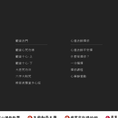
觀音法門
心道法師禪修
觀音心咒功德
心道法師平安禪
觀音十心-上
什麼是禪修？
觀音十心-下
一分鐘禪
大悲咒功效
禪修課程
六字大明咒
心寧靜運動
般若波羅蜜多心經