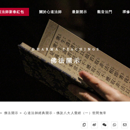
道法師新春紅包
關於心道法師
最新開示
觀音法門
禪
DHARMA TEACHINGS
佛法開示
佛法開示
心道法師經典開示－佛說八大人覺經（一）世間無常