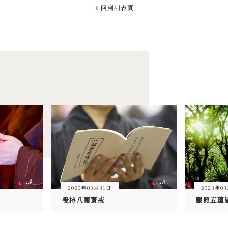
回到列表頁
2023年03月31日
2023年0
受持八關齋戒
觀照五蘊