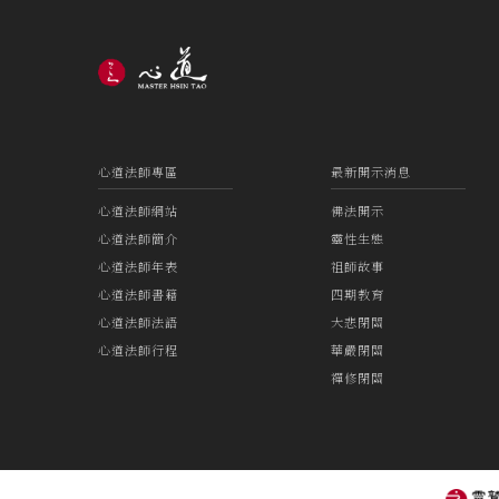
心道法師專區
最新開示消息
心道法師網站
佛法開示
心道法師簡介
靈性生態
心道法師年表
祖師故事
心道法師書籍
四期教育
心道法師法語
大悲閉關
心道法師行程
華嚴閉關
禪修閉關