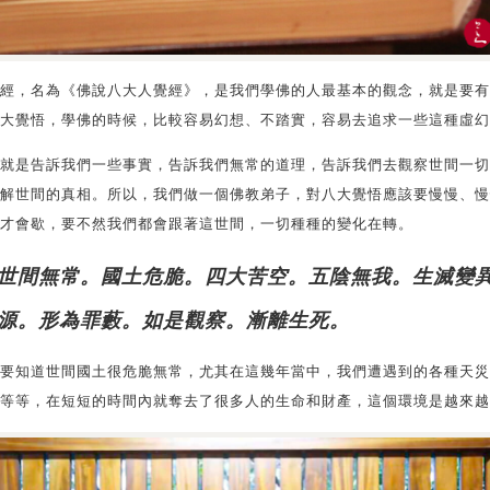
經，名為《佛說八大人覺經》，是我們學佛的人最基本的觀念，就是要有
大覺悟，學佛的時候，比較容易幻想、不踏實，容易去追求一些這種虛幻
就是告訴我們一些事實，告訴我們無常的道理，告訴我們去觀察世間一切
解世間的真相。所以，我們做一個佛教弟子，對八大覺悟應該要慢慢、慢
才會歇，要不然我們都會跟著這世間，一切種種的變化在轉。
世間無常。國土危脆。四大苦空。五陰無我。生滅變
源。形為罪藪。如是觀察。漸離生死。
要知道世間國土很危脆無常，尤其在這幾年當中，我們遭遇到的各種天災
等等，在短短的時間內就奪去了很多人的生命和財產，這個環境是越來越