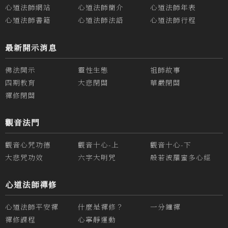
心道法師網站
心道法師簡介
心道法師年表
心道法師書籍
心道法師法語
心道法師行程
最新開示消息
佛法開示
靈性生態
祖師故事
四期教育
大悲閉關
華嚴閉關
禪修閉關
觀音法門
觀音心咒功德
觀音十心-上
觀音十心-下
大悲咒功效
六字大明咒
般若波羅蜜多心經
心道法師禪修
心道法師平安禪
什麼是禪修？
一分鐘禪
禪修課程
心寧靜運動