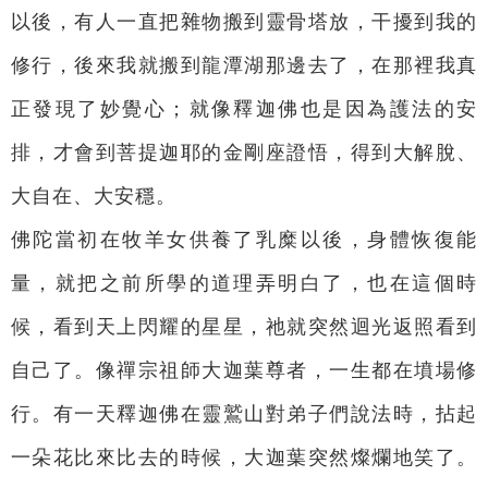
以後，有人一直把雜物搬到靈骨塔放，干擾到我的
修行，後來我就搬到龍潭湖那邊去了，在那裡我真
正發現了妙覺心；就像釋迦佛也是因為護法的安
排，才會到菩提迦耶的金剛座證悟，得到大解脫、
大自在、大安穩。
佛陀當初在牧羊女供養了乳糜以後，身體恢復能
量，就把之前所學的道理弄明白了，也在這個時
候，看到天上閃耀的星星，祂就突然迴光返照看到
自己了。像禪宗祖師大迦葉尊者，一生都在墳場修
行。有一天釋迦佛在靈鷲山對弟子們說法時，拈起
一朵花比來比去的時候，大迦葉突然燦爛地笑了。