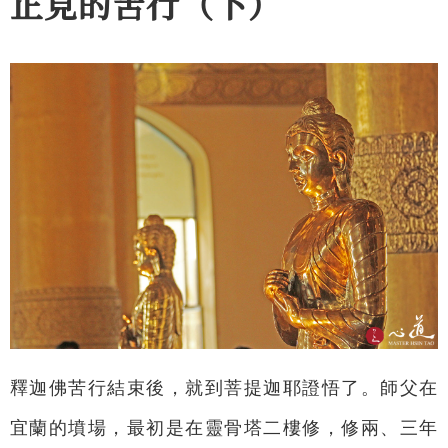
正見的苦行（下）
釋迦佛苦行結束後，就到菩提迦耶證悟了。師父在
宜蘭的墳場，最初是在靈骨塔二樓修，修兩、三年