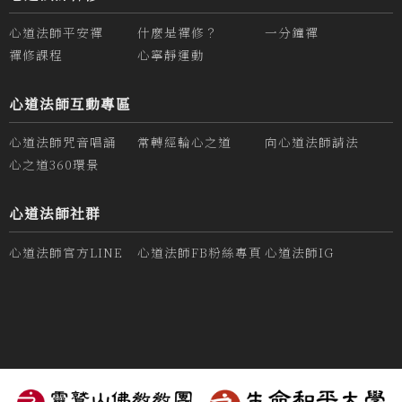
心道法師平安禪
什麼是禪修？
一分鐘禪
禪修課程
心寧靜運動
心道法師互動專區
心道法師咒音唱誦
常轉經輪心之道
向心道法師請法
心之道360環景
心道法師社群
心道法師官方LINE
心道法師FB粉絲專頁
心道法師IG