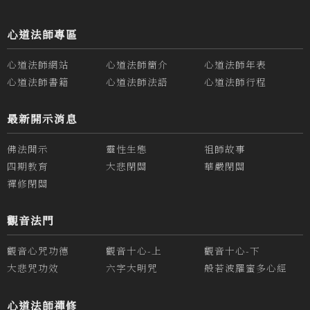
心道法師專區
心道法師網站
心道法師簡介
心道法師年表
心道法師書籍
心道法師法語
心道法師行程
最新開示消息
佛法開示
靈性生態
祖師故事
四期教育
大悲閉關
華嚴閉關
禪修閉關
觀音法門
觀音心咒功德
觀音十心-上
觀音十心-下
大悲咒功效
六字大明咒
般若波羅蜜多心經
心道法師禪修