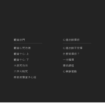
觀音法門
心道法師禪修
觀音心咒功德
心道法師平安禪
觀音十心-上
什麼是禪修？
觀音十心-下
一分鐘禪
大悲咒功效
禪修課程
六字大明咒
心寧靜運動
般若波羅蜜多心經