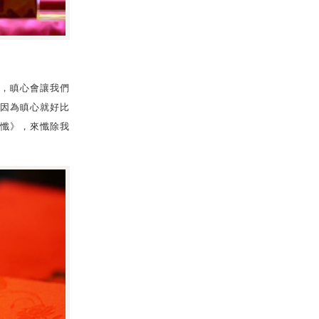
，瞋心會讓我們
因為瞋心就好比
懺》，來懺除我