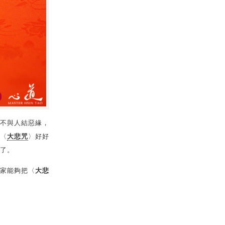
不與人結惡緣，
〈
大悲咒
〉好好
了。
家能夠把〈
大悲