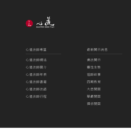
心道法師專區
最新開示消息
心道法師網站
佛法開示
心道法師簡介
靈性生態
心道法師年表
祖師故事
心道法師書籍
四期教育
心道法師法語
大悲閉關
心道法師行程
華嚴閉關
禪修閉關