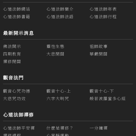
心道法師網站
心道法師簡介
心道法師年表
心道法師書籍
心道法師法語
心道法師行程
最新開示消息
佛法開示
靈性生態
祖師故事
四期教育
大悲閉關
華嚴閉關
禪修閉關
觀音法門
觀音心咒功德
觀音十心-上
觀音十心-下
大悲咒功效
六字大明咒
般若波羅蜜多心經
心道法師禪修
心道法師平安禪
什麼是禪修？
一分鐘禪
禪修課程
心寧靜運動