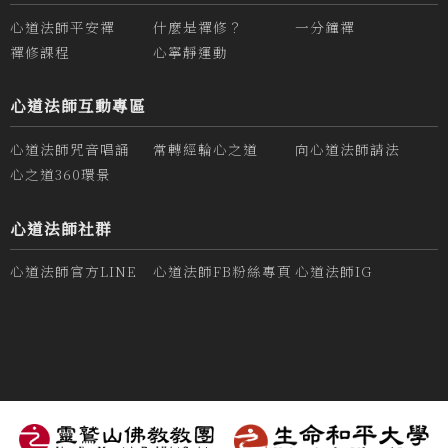
心道法師平安禪
什麼是禪修？
一分鐘禪
禪修課程
心寧靜運動
心道法師互動專區
心道法師咒音唱誦
常轉經輪心之道
向心道法師請法
心之道360環景
心道法師社群
心道法師官方LINE
心道法師FB粉絲專頁
心道法師IG