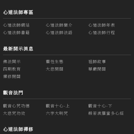
心道法師專區
心道法師網站
心道法師簡介
心道法師年表
心道法師書籍
心道法師法語
心道法師行程
最新開示消息
佛法開示
靈性生態
祖師故事
四期教育
大悲閉關
華嚴閉關
禪修閉關
觀音法門
觀音心咒功德
觀音十心-上
觀音十心-下
大悲咒功效
六字大明咒
般若波羅蜜多心經
心道法師禪修