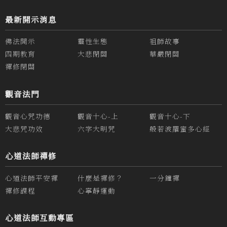
最新開示消息
佛法開示
靈性生態
祖師故事
四期教育
大悲閉關
華嚴閉關
禪修閉關
觀音法門
觀音心咒功德
觀音十心-上
觀音十心-下
大悲咒功效
六字大明咒
般若波羅蜜多心經
心道法師禪修
心道法師平安禪
什麼是禪修？
一分鐘禪
禪修課程
心寧靜運動
心道法師互動專區