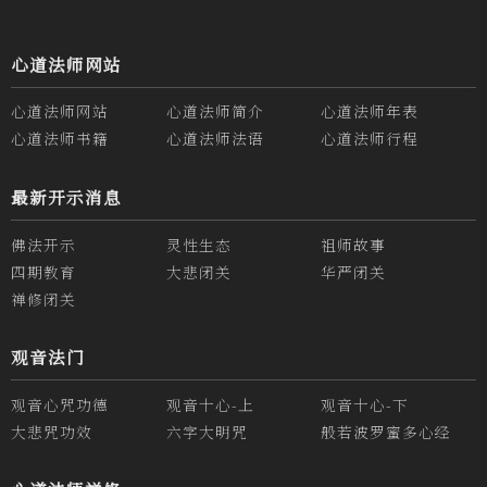
心道法师网站
心道法师网站
心道法师简介
心道法师年表
心道法师书籍
心道法师法语
心道法师行程
最新开示消息
佛法开示
灵性生态
祖师故事
四期教育
大悲闭关
华严闭关
禅修闭关
观音法门
观音心咒功德
观音十心-上
观音十心-下
大悲咒功效
六字大明咒
般若波罗蜜多心经