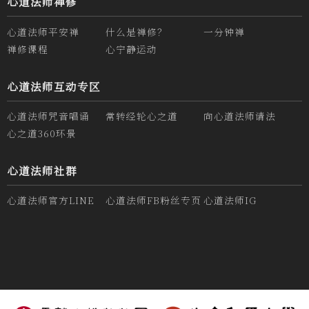
心道法师禅修
心道法师平安禅
什么是禅修？
一分钟禅
禅修课程
心宁静运动
心道法师互动专区
心道法师咒音唱诵
常转经轮心之道
向心道法师请法
心之道360环景
心道法师社群
心道法师官方LINE
心道法师FB粉丝专页
心道法师IG