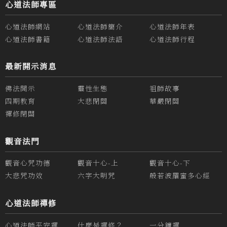
心道法師專區
心道法師網站
心道法師簡介
心道法師年表
心道法師書籍
心道法師法語
心道法師行程
最新開示消息
佛法開示
靈性生態
祖師故事
四期教育
大悲閉關
華嚴閉關
禪修閉關
觀音法門
觀音心咒功德
觀音十心-上
觀音十心-下
大悲咒功效
六字大明咒
般若波羅蜜多心經
心道法師禪修
心道法師平安禪
什麼是禪修？
一分鐘禪