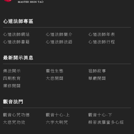
心道法師專區
心道法師網站
心道法師簡介
心道法師年表
心道法師書籍
心道法師法語
心道法師行程
最新開示消息
佛法開示
靈性生態
祖師故事
四期教育
大悲閉關
華嚴閉關
禪修閉關
觀音法門
觀音心咒功德
觀音十心-上
觀音十心-下
大悲咒功效
六字大明咒
般若波羅蜜多心經