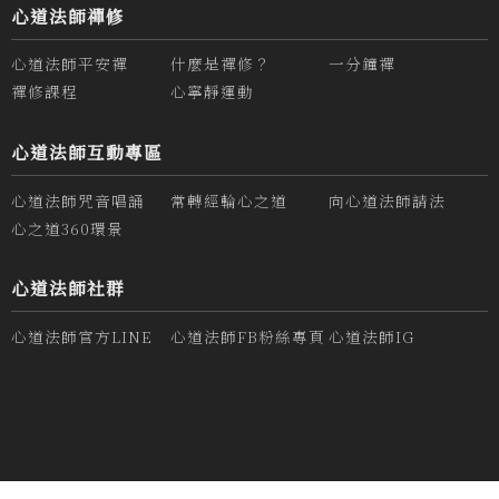
心道法師禪修
心道法師平安禪
什麼是禪修？
一分鐘禪
禪修課程
心寧靜運動
心道法師互動專區
心道法師咒音唱誦
常轉經輪心之道
向心道法師請法
心之道360環景
心道法師社群
心道法師官方LINE
心道法師FB粉絲專頁
心道法師IG