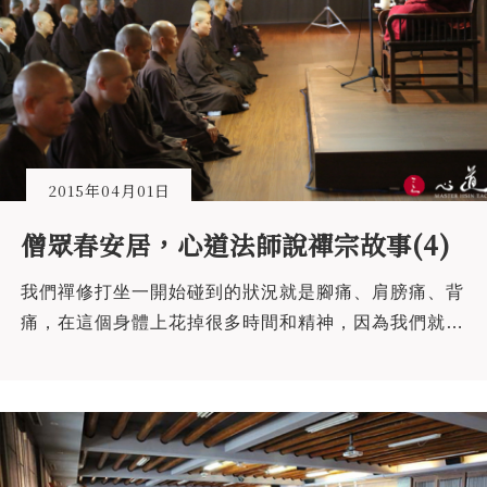
2015年04月01日
僧眾春安居，心道法師說禪宗故事(4)
我們禪修打坐一開始碰到的狀況就是腳痛、肩膀痛、背
痛，在這個身體上花掉很多時間和精神，因為我們就是
「有殼蝸牛｣，有身體這個蝸牛殼，我們老是放不下這
個蝸牛殼，雖然是很累贅，還是把這個蝸牛殼拖起來到
處跑，所以我們修行就是要能夠突破這個蝸牛殼的負
擔。