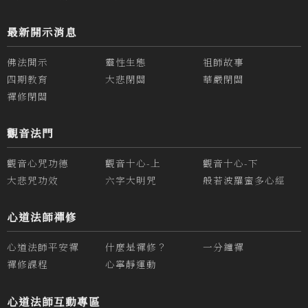
最新開示消息
佛法開示
靈性生態
祖師故事
四期教育
大悲閉關
華嚴閉關
禪修閉關
觀音法門
觀音心咒功德
觀音十心-上
觀音十心-下
大悲咒功效
六字大明咒
般若波羅蜜多心經
心道法師禪修
心道法師平安禪
什麼是禪修？
一分鐘禪
禪修課程
心寧靜運動
心道法師互動專區