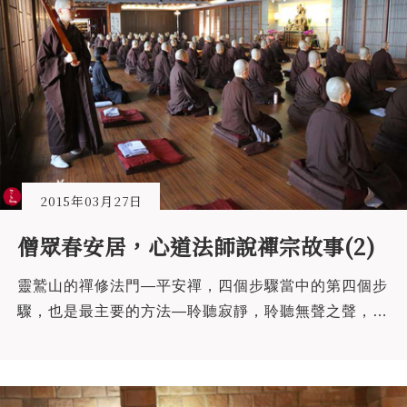
2015年03月27日
僧眾春安居，心道法師說禪宗故事(2)
靈鷲山的禪修法門—平安禪，四個步驟當中的第四個步
驟，也是最主要的方法—聆聽寂靜，聆聽無聲之聲，聆
聽隻手之聲，什麼是隻手之聲呢？有個禪宗故事，滿能
詮釋隻手之聲的含意。