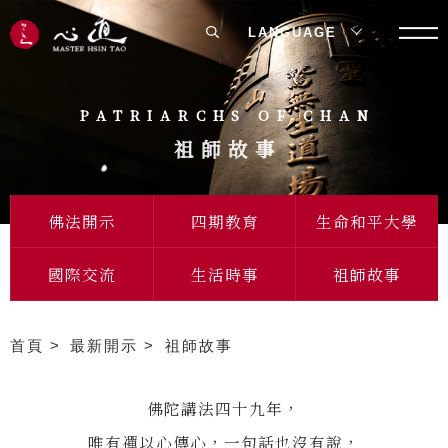
LANGUAGE
PATRIARCHS OF CHAN
祖師故事
佛法開示
四期教育
生命和平大學
國際交流
生活時事
祖師故事
首頁
最新開示
祖師故事
佛陀講法四十九年，
唯有禪以心傳心，一句話也沒有說，