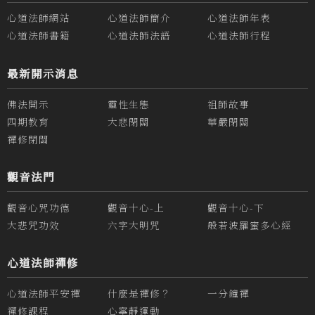
心道法師網站
心道法師簡介
心道法師年表
心道法師書籍
心道法師法語
心道法師行程
最新開示消息
佛法開示
靈性生態
祖師故事
四期教育
大悲閉關
華嚴閉關
禪修閉關
觀音法門
觀音心咒功德
觀音十心-上
觀音十心-下
大悲咒功效
六字大明咒
般若波羅蜜多心經
心道法師禪修
心道法師平安禪
什麼是禪修？
一分鐘禪
禪修課程
心寧靜運動