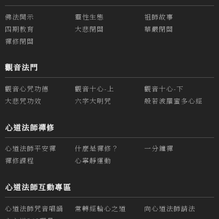
佛法開示
靈性生態
祖師故事
四期教育
大悲閉關
華嚴閉關
禪修閉關
觀音法門
觀音心咒功德
觀音十心-上
觀音十心-下
大悲咒功效
六字大明咒
般若波羅蜜多心經
心道法師禪修
心道法師平安禪
什麼是禪修？
一分鐘禪
禪修課程
心寧靜運動
心道法師互動專區
心道法師咒音唱誦
常轉經輪心之道
向心道法師請法