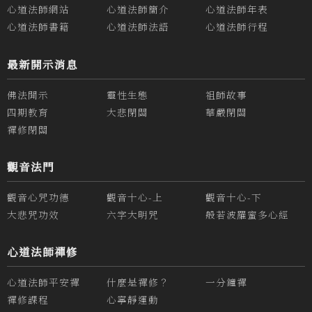
心道法師網站
心道法師簡介
心道法師年表
心道法師書籍
心道法師法語
心道法師行程
最新開示消息
佛法開示
靈性生態
祖師故事
四期教育
大悲閉關
華嚴閉關
禪修閉關
觀音法門
觀音心咒功德
觀音十心-上
觀音十心-下
大悲咒功效
六字大明咒
般若波羅蜜多心經
心道法師禪修
心道法師平安禪
什麼是禪修？
一分鐘禪
禪修課程
心寧靜運動