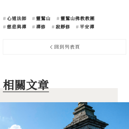
心道法師
靈鷲山
靈鷲山佛教教團
慈悲與禪
禪修
寂靜修
平安禪
回到列表頁
相關文章